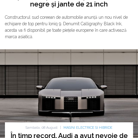
negre și jante de 21 inch
Constructorul sud coreean de automobile anunță un nou nivel de
echipare de top pentru Ioniq 9. Denumit Calligraphy Black Ink,
acesta va fi disponibil pe toate piețele europene în care activează
marca asiatică.
Sambata, 08 August
|
MASINI ELECTRICE SI HIBRIDE
În timp record. Audi a avut nevoie de