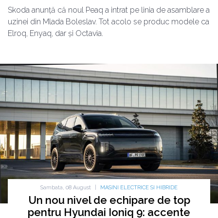
Skoda anunță că noul Peaq a intrat pe linia de asamblare a
uzinei din Mlada Boleslav. Tot acolo se produc modele ca
Elroq, Enyaq, dar și Octavia.
Sambata, 08 August
|
MASINI ELECTRICE SI HIBRIDE
Un nou nivel de echipare de top
pentru Hyundai Ioniq 9: accente