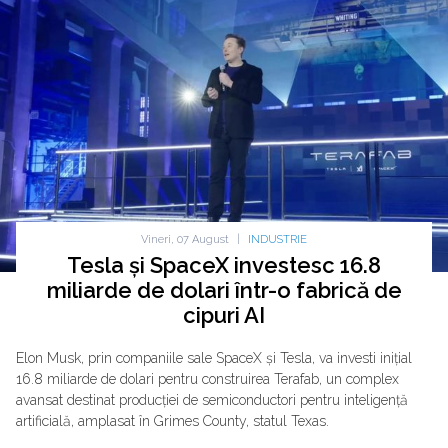
Vineri, 07 August
|
INDUSTRIE
Tesla și SpaceX investesc 16.8
miliarde de dolari într-o fabrică de
cipuri AI
Elon Musk, prin companiile sale SpaceX și Tesla, va investi inițial
16.8 miliarde de dolari pentru construirea Terafab, un complex
avansat destinat producției de semiconductori pentru inteligență
artificială, amplasat în Grimes County, statul Texas.