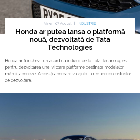
Vineri, 07 August
|
INDUSTRIE
Honda ar putea lansa o platformă
nouă, dezvoltată de Tata
Technologies
Honda ar fi încheiat un acord cu indienii de la Tata Technologies
pentru dezvoltarea unei viitoare platforme destinate modelelor
mărcii japoneze. Această abordare va ajuta la reducerea costurilor
de dezvoltare.