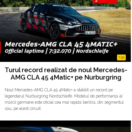
7:45
Turul record realizat de noul Mercedes-
AMG CLA 45 4Matic+ pe Nurburgring
Noul Mercedes-AMG CLA 45 4Matic+ a stabilit un record pe
legendarul Nurburgring Nordschleife. Modelul de performanță al
mărcii germane este oficial cea mai rapidă berlină, din segmentul
său, pe acest circuit.