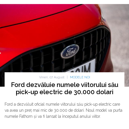
Vineri, 07 August
|
MODELE NOI
Ford dezvăluie numele viitorului său
pick-up electric de 30.000 dolari
Ford a dezvăluit oficial numele viitorului său pick-up electric care
va avea un preț mai mic de 30.000 de dolari. Noul model va purta
numele Fathom și va fi lansat la începutul anului viitor.