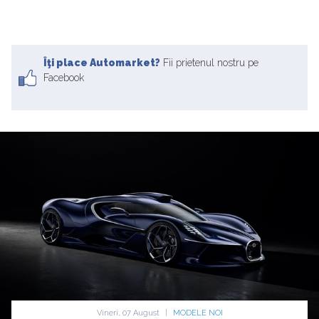
Îţi place Automarket?
Fii prietenul nostru pe
Facebook
Vineri, 07 August
|
MODELE NOI