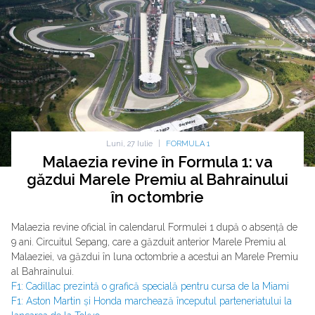
Luni, 27 Iulie
|
FORMULA 1
Malaezia revine în Formula 1: va
găzdui Marele Premiu al Bahrainului
în octombrie
Malaezia revine oficial în calendarul Formulei 1 după o absență de
9 ani. Circuitul Sepang, care a găzduit anterior Marele Premiu al
Malaeziei, va găzdui în luna octombrie a acestui an Marele Premiu
al Bahrainului.
F1: Cadillac prezintă o grafică specială pentru cursa de la Miami
F1: Aston Martin și Honda marchează începutul parteneriatului la